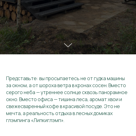
Представьте: вы просыпаетесь не от гудка машины
за окном, а от шороха ветра в кронах сосен. Вместо
серого неба — утреннее солнце сквозь панорамное
окно. Вместо офиса — тишина леса, аромат хвои и
свежесваренный кофе в красивой посуде. Это не
мечта, а реальность отдыха в лесных домиках
глэмпинга «Липкиглэмп».