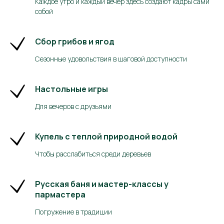
Каждое утро и каждый вечер здесь создают кадры сами
собой
Сбор грибов и ягод
Сезонные удовольствия в шаговой доступности
Настольные игры
Главная
Баня
Бронирование
Отзывы
Для вечеров с друзьями
Дома/цены
Контакты
Спецпредложения
Блог
Купель с теплой природной водой
Услуги
Как доехать?
Чтобы расслабиться среди деревьев
Русская баня и мастер-классы у
Политика cookie
пармастера
© 2025 Липки
Правила пожарной безопасности
Правила проживания
Погружение в традиции
Все права
Политика конфиденциальности
защищены